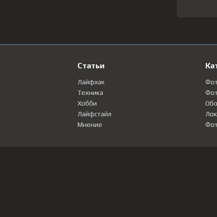
Статьи
Ка
Лайфхак
Фо
Техника
Фот
Хобби
Обо
Лайфстайл
Лок
Мнение
Фот