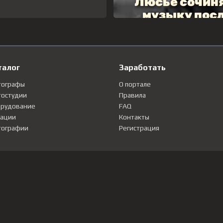
талог
Заработать
тографы
О портале
остудии
Правила
рудование
FAQ
ации
Контакты
ографии
Регистрация