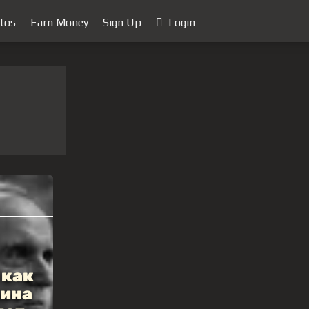
tos
Earn Money
Sign Up
Login