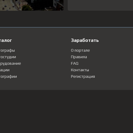
талог
Заработать
тографы
О портале
остудии
Правила
рудование
FAQ
ации
Контакты
ографии
Регистрация