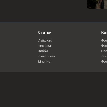
Статьи
Ка
Лайфхак
Фо
Техника
Фот
Хобби
Обо
Лайфстайл
Лок
Мнение
Фот