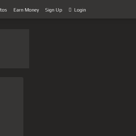
tos
Earn Money
Sign Up
Login