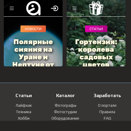
Статьи
Каталог
Заработать
Лайфхак
Фотографы
О портале
Техника
Фотостудии
Правила
Хобби
Оборудование
FAQ
Лайфстайл
Локации
Контакты
Мнение
Фотографии
Регистрация