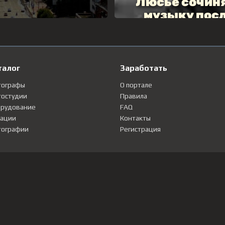
талог
Заработать
тографы
О портале
остудии
Правила
рудование
FAQ
ации
Контакты
ографии
Регистрация