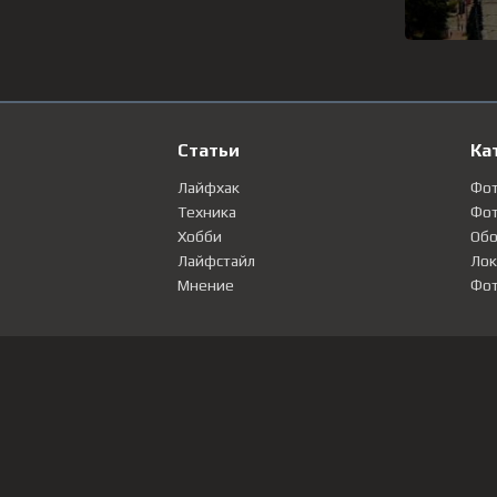
Статьи
Ка
Лайфхак
Фо
Техника
Фот
Хобби
Обо
Лайфстайл
Лок
Мнение
Фот