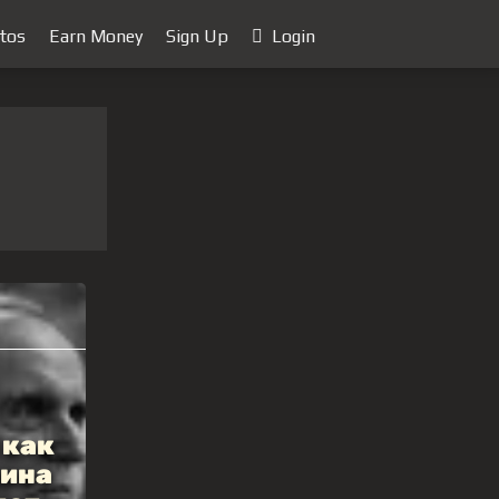
tos
Earn Money
Sign Up
Login