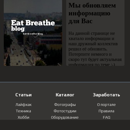
Статьи
Каталог
Заработать
Лайфхак
Фотографы
О портале
Техника
Фотостудии
Правила
Хобби
Оборудование
FAQ
Лайфстайл
Локации
Контакты
Мнение
Фотографии
Регистрация