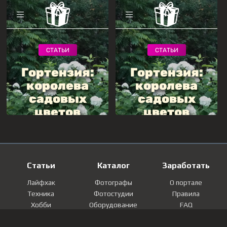
Статьи
Каталог
Заработать
Лайфхак
Фотографы
О портале
Техника
Фотостудии
Правила
Хобби
Оборудование
FAQ
Лайфстайл
Локации
Контакты
Мнение
Фотографии
Регистрация