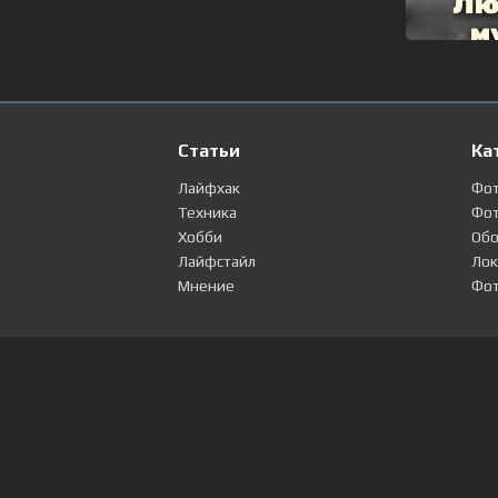
Статьи
Ка
Лайфхак
Фо
Техника
Фот
Хобби
Обо
Лайфстайл
Лок
Мнение
Фот