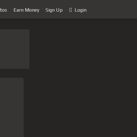
tos
Earn Money
Sign Up
Login