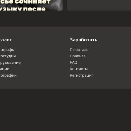
талог
Заработать
тографы
О портале
остудии
Правила
рудование
FAQ
ации
Контакты
ографии
Регистрация