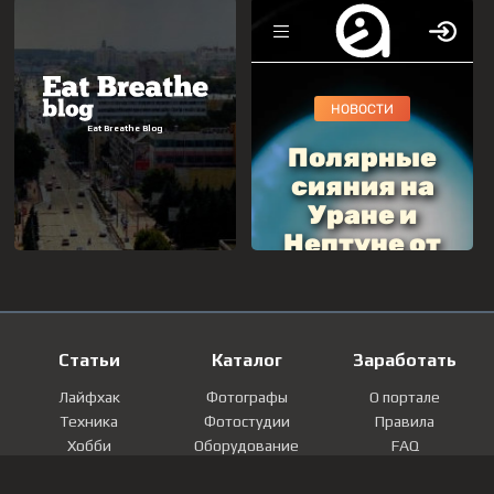
Статьи
Каталог
Заработать
Лайфхак
Фотографы
О портале
Техника
Фотостудии
Правила
Хобби
Оборудование
FAQ
Лайфстайл
Локации
Контакты
Мнение
Фотографии
Регистрация