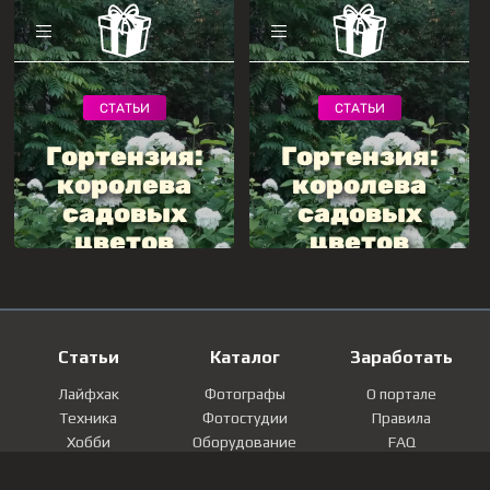
Статьи
Каталог
Заработать
Лайфхак
Фотографы
О портале
Техника
Фотостудии
Правила
Хобби
Оборудование
FAQ
Лайфстайл
Локации
Контакты
Мнение
Фотографии
Регистрация