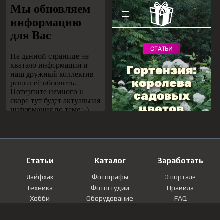
Статьи
Каталог
Заработать
Лайфхак
Фотографы
О портале
Техника
Фотостудии
Правила
Хобби
Оборудование
FAQ
Лайфстайл
Локации
Контакты
Мнение
Фотографии
Регистрация