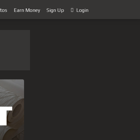
tos
Earn Money
Sign Up
Login