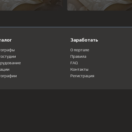
талог
Заработать
тографы
О портале
остудии
Правила
рудование
FAQ
ации
Контакты
ографии
Регистрация