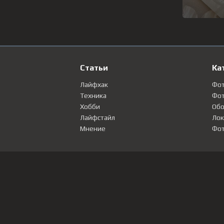
Статьи
Ка
Лайфхак
Фо
Техника
Фот
Хобби
Обо
Лайфстайл
Лок
Мнение
Фот