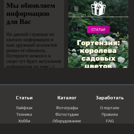
Статьи
Каталог
Заработать
Лайфхак
Фотографы
О портале
Техника
Фотостудии
Правила
Хобби
Оборудование
FAQ
Лайфстайл
Локации
Контакты
Мнение
Фотографии
Регистрация