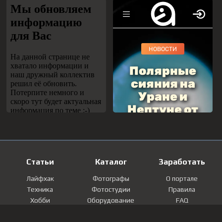
Статьи
Каталог
Заработать
Лайфхак
Фотографы
О портале
Техника
Фотостудии
Правила
Хобби
Оборудование
FAQ
Лайфстайл
Локации
Контакты
Мнение
Фотографии
Регистрация