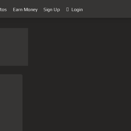
tos
Earn Money
Sign Up
Login