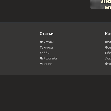
Статьи
Ка
Лайфхак
Фо
Техника
Фот
Хобби
Обо
Лайфстайл
Лок
Мнение
Фот