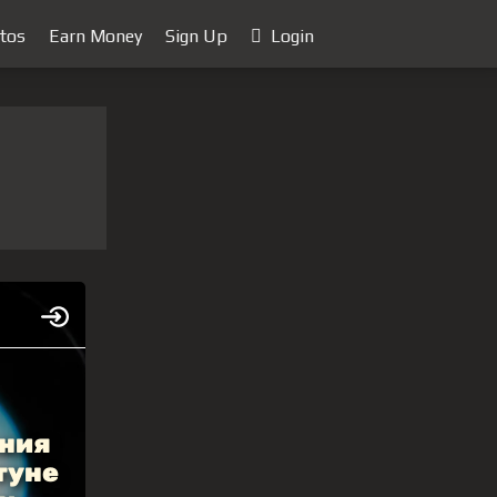
tos
Earn Money
Sign Up
Login