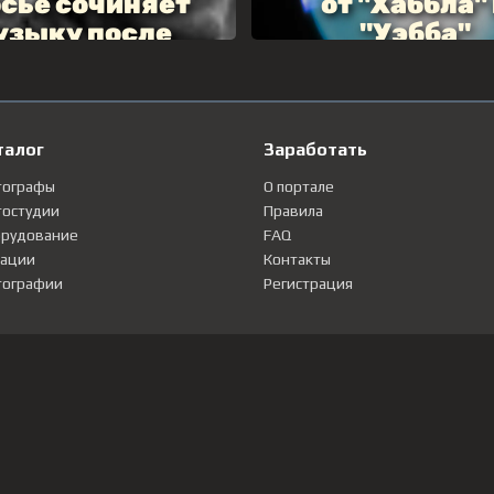
талог
Заработать
тографы
О портале
остудии
Правила
рудование
FAQ
ации
Контакты
ографии
Регистрация