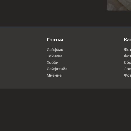
Статьи
Ка
Лайфхак
Фо
Техника
Фот
Хобби
Обо
Лайфстайл
Лок
Мнение
Фот