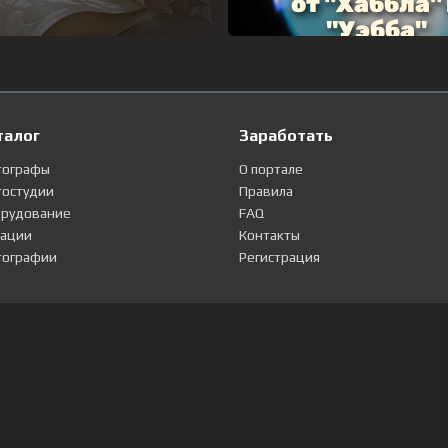
талог
Заработать
тографы
О портале
остудии
Правила
рудование
FAQ
ации
Контакты
ографии
Регистрация