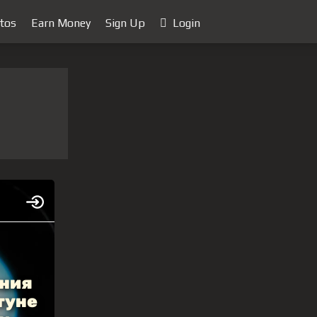
tos
Earn Money
Sign Up
Login