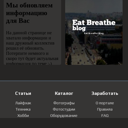
Статьи
Каталог
Заработать
Лайфхак
Фотографы
О портале
Техника
Фотостудии
Правила
Хобби
Оборудование
FAQ
Лайфстайл
Локации
Контакты
Мнение
Фотографии
Регистрация