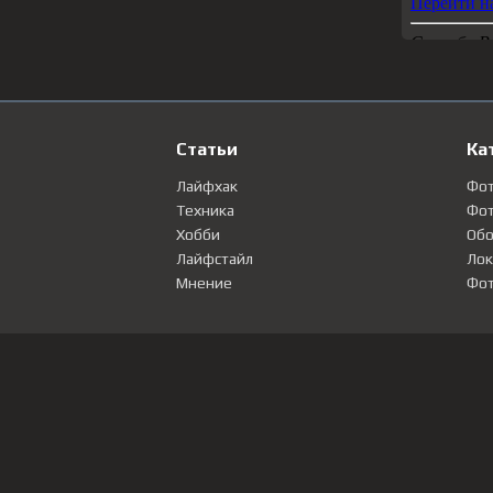
Статьи
Ка
Лайфхак
Фо
Техника
Фот
Хобби
Обо
Лайфстайл
Лок
Мнение
Фот