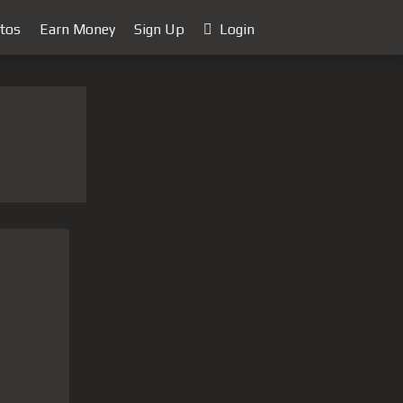
tos
Earn Money
Sign Up
Login