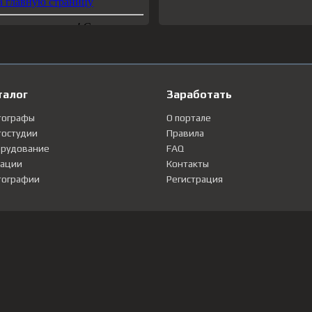
талог
Заработать
тографы
О портале
остудии
Правила
рудование
FAQ
ации
Контакты
ографии
Регистрация