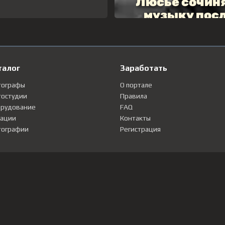
талог
Заработать
тографы
О портале
остудии
Правила
рудование
FAQ
ации
Контакты
ографии
Регистрация