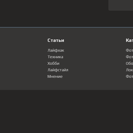
Статьи
Ка
Лайфхак
Фо
Техника
Фот
Хобби
Обо
Лайфстайл
Лок
Мнение
Фот