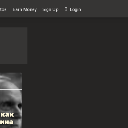
tos
Earn Money
Sign Up
Login