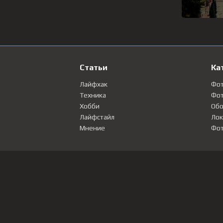
Статьи
Ка
Лайфхак
Фо
Техника
Фот
Хобби
Обо
Лайфстайл
Лок
Мнение
Фот