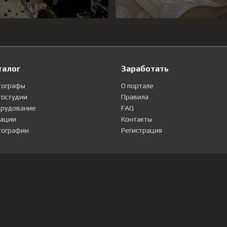
талог
Заработать
тографы
О портале
остудии
Правила
рудование
FAQ
ации
Контакты
ографии
Регистрация