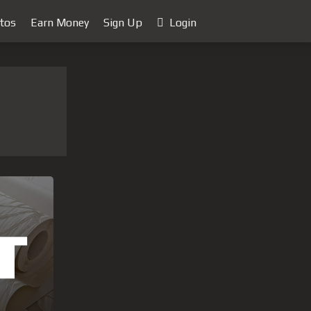
tos
Earn Money
Sign Up
Login