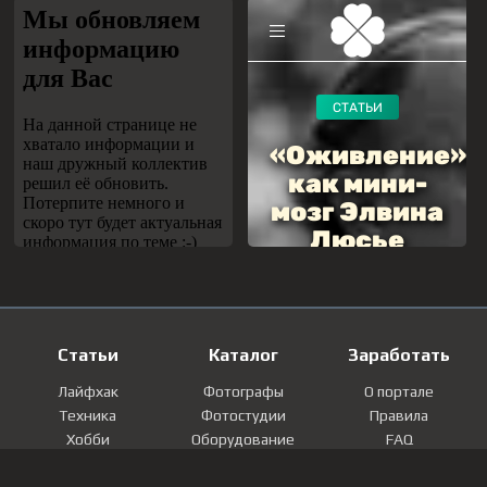
Статьи
Каталог
Заработать
Лайфхак
Фотографы
О портале
Техника
Фотостудии
Правила
Хобби
Оборудование
FAQ
Лайфстайл
Локации
Контакты
Мнение
Фотографии
Регистрация