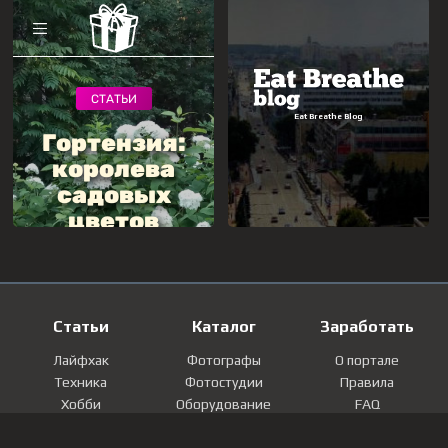
Статьи
Каталог
Заработать
Лайфхак
Фотографы
О портале
Техника
Фотостудии
Правила
Хобби
Оборудование
FAQ
Лайфстайл
Локации
Контакты
Мнение
Фотографии
Регистрация