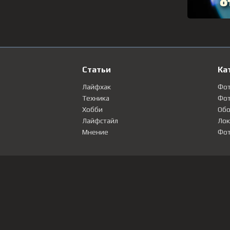
Статьи
Ка
Лайфхак
Фо
Техника
Фот
Хобби
Обо
Лайфстайл
Лок
Мнение
Фот