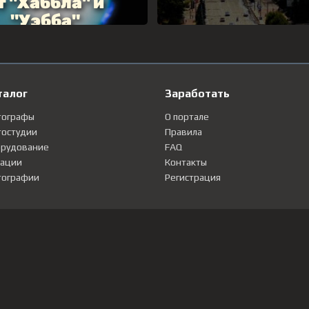
талог
Заработать
тографы
О портале
остудии
Правила
рудование
FAQ
ации
Контакты
ографии
Регистрация