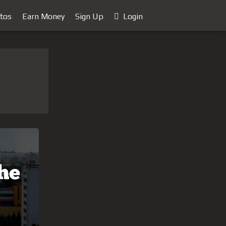
tos
Earn Money
Sign Up
Login