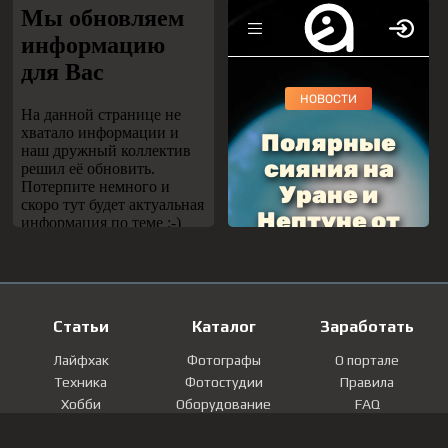
Статьи
Каталог
Заработать
Лайфхак
Фотографы
О портале
Техника
Фотостудии
Правила
Хобби
Оборудование
FAQ
Лайфстайл
Локации
Контакты
Мнение
Фотографии
Регистрация