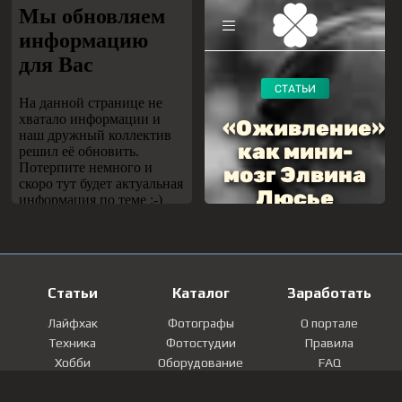
Статьи
Каталог
Заработать
Лайфхак
Фотографы
О портале
Техника
Фотостудии
Правила
Хобби
Оборудование
FAQ
Лайфстайл
Локации
Контакты
Мнение
Фотографии
Регистрация