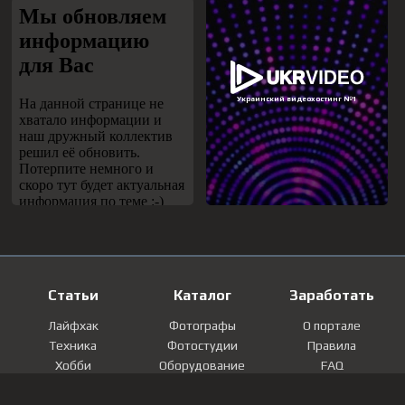
Статьи
Каталог
Заработать
Лайфхак
Фотографы
О портале
Техника
Фотостудии
Правила
Хобби
Оборудование
FAQ
Лайфстайл
Локации
Контакты
Мнение
Фотографии
Регистрация