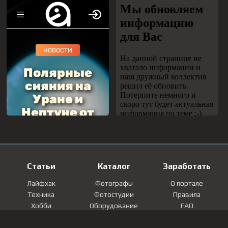
Статьи
Каталог
Заработать
Лайфхак
Фотографы
О портале
Техника
Фотостудии
Правила
Хобби
Оборудование
FAQ
Лайфстайл
Локации
Контакты
Мнение
Фотографии
Регистрация