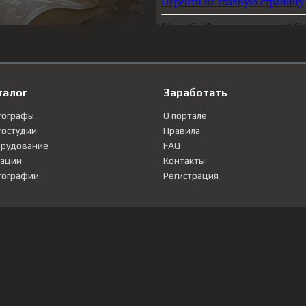
талог
Заработать
тографы
О портале
остудии
Правила
рудование
FAQ
ации
Контакты
ографии
Регистрация