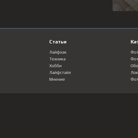
Статьи
Ка
Лайфхак
Фо
Техника
Фот
Хобби
Обо
Лайфстайл
Лок
Мнение
Фот