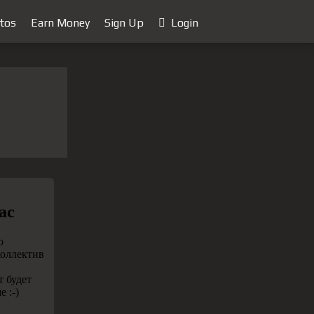
tos
Earn Money
Sign Up
Login