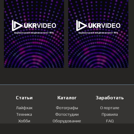
Статьи
Каталог
Заработать
Лайфхак
Фотографы
О портале
Техника
Фотостудии
Правила
Хобби
Оборудование
FAQ
Лайфстайл
Локации
Контакты
Мнение
Фотографии
Регистрация