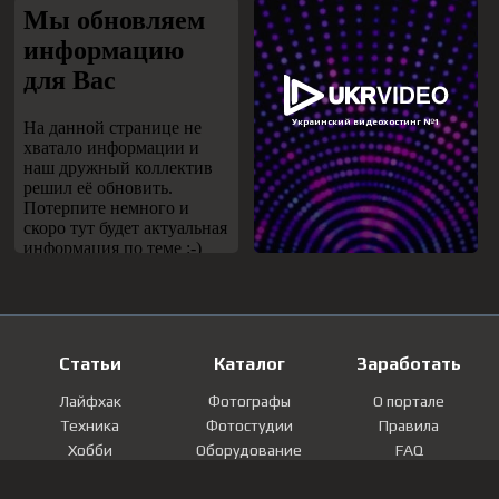
Статьи
Каталог
Заработать
Лайфхак
Фотографы
О портале
Техника
Фотостудии
Правила
Хобби
Оборудование
FAQ
Лайфстайл
Локации
Контакты
Мнение
Фотографии
Регистрация