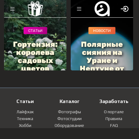
Статьи
Каталог
Заработать
Лайфхак
Фотографы
О портале
Техника
Фотостудии
Правила
Хобби
Оборудование
FAQ
Лайфстайл
Локации
Контакты
Мнение
Фотографии
Регистрация