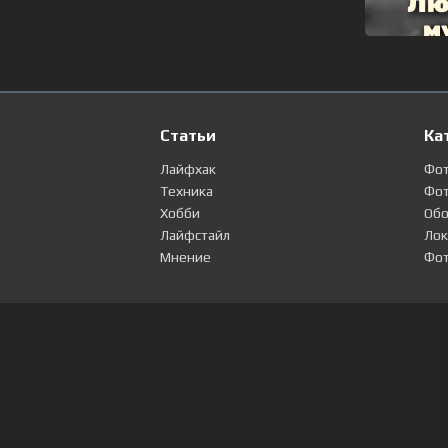
Статьи
Ка
Лайфхак
Фо
Техника
Фот
Хобби
Обо
Лайфстайл
Лок
Мнение
Фот