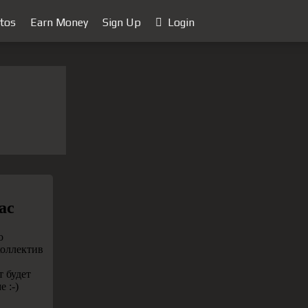
tos
Earn Money
Sign Up
Login