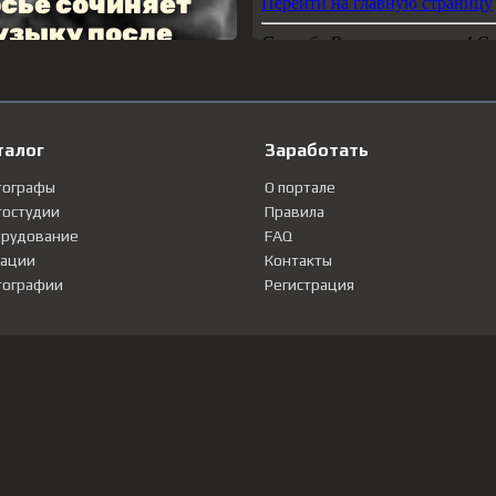
талог
Заработать
тографы
О портале
остудии
Правила
рудование
FAQ
ации
Контакты
ографии
Регистрация