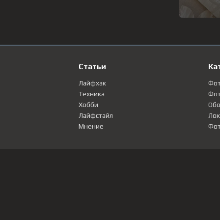
Статьи
Ка
Лайфхак
Фо
Техника
Фот
Хобби
Обо
Лайфстайл
Лок
Мнение
Фот