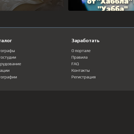
талог
Заработать
тографы
О портале
остудии
Правила
рудование
FAQ
ации
Контакты
ографии
Регистрация