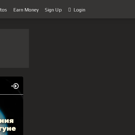
tos
Earn Money
Sign Up
Login