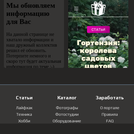
Статьи
Каталог
Заработать
Лайфхак
Фотографы
О портале
Техника
Фотостудии
Правила
Хобби
Оборудование
FAQ
Лайфстайл
Локации
Контакты
Мнение
Фотографии
Регистрация