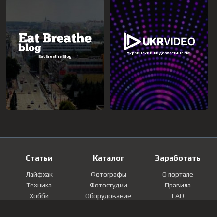
Статьи
Каталог
Заработать
Лайфхак
Фотографы
О портале
Техника
Фотостудии
Правила
Хобби
Оборудование
FAQ
Лайфстайл
Локации
Контакты
Мнение
Фотографии
Регистрация