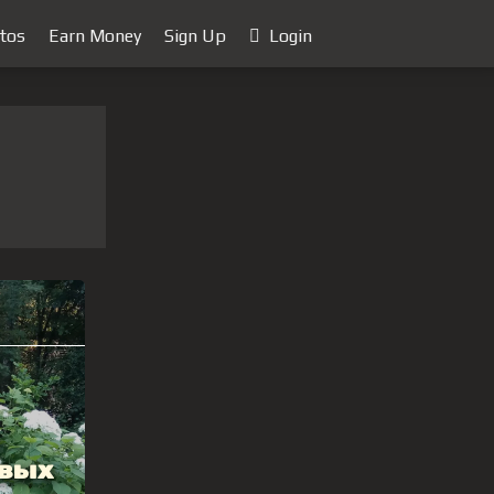
tos
Earn Money
Sign Up
Login