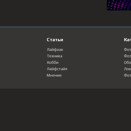
Статьи
Ка
Лайфхак
Фо
Техника
Фот
Хобби
Обо
Лайфстайл
Лок
Мнение
Фот