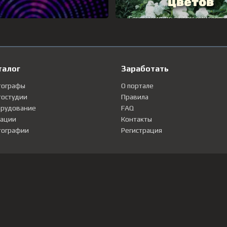
талог
Заработать
тографы
О портале
остудии
Правила
рудование
FAQ
ации
Контакты
ографии
Регистрация