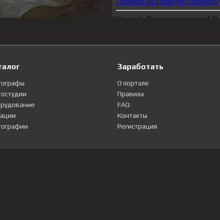
талог
Заработать
тографы
О портале
остудии
Правила
рудование
FAQ
ации
Контакты
ографии
Регистрация