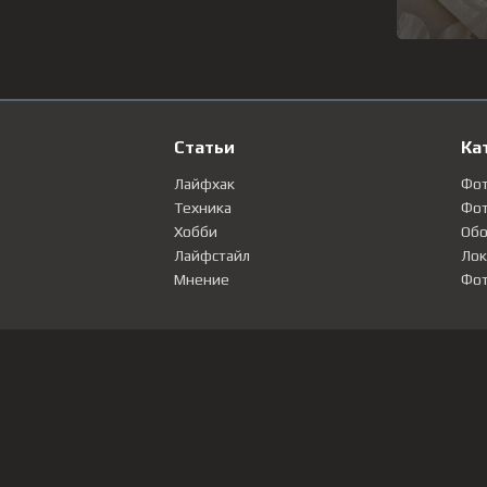
Статьи
Ка
Лайфхак
Фо
Техника
Фот
Хобби
Обо
Лайфстайл
Лок
Мнение
Фот