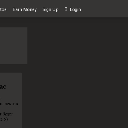
tos
Earn Money
Sign Up
Login