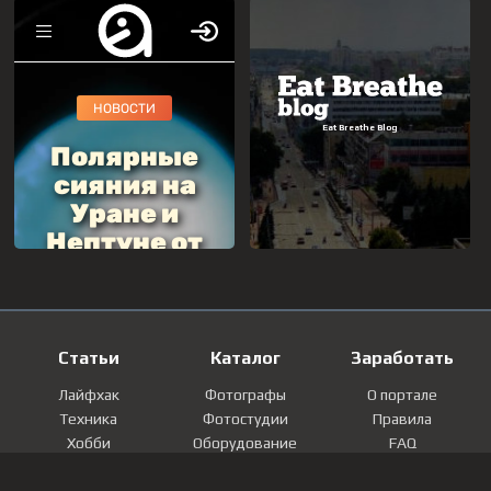
Статьи
Каталог
Заработать
Лайфхак
Фотографы
О портале
Техника
Фотостудии
Правила
Хобби
Оборудование
FAQ
Лайфстайл
Локации
Контакты
Мнение
Фотографии
Регистрация