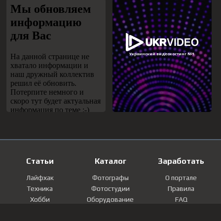
Статьи
Каталог
Заработать
Лайфхак
Фотографы
О портале
Техника
Фотостудии
Правила
Хобби
Оборудование
FAQ
Лайфстайл
Локации
Контакты
Мнение
Фотографии
Регистрация