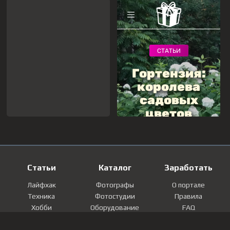
Статьи
Каталог
Заработать
Лайфхак
Фотографы
О портале
Техника
Фотостудии
Правила
Хобби
Оборудование
FAQ
Лайфстайл
Локации
Контакты
Мнение
Фотографии
Регистрация