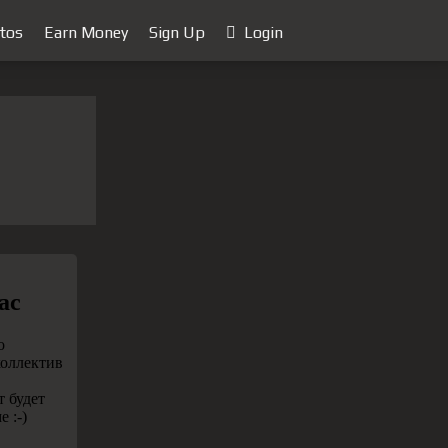
tos
Earn Money
Sign Up
Login