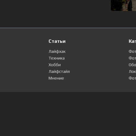
Статьи
Ка
Лайфхак
Фо
Техника
Фот
Хобби
Обо
Лайфстайл
Лок
Мнение
Фот