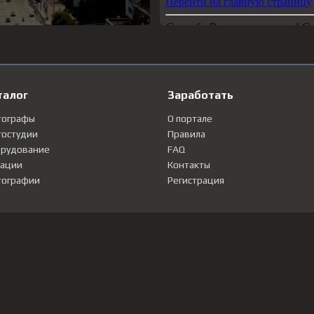
талог
Заработать
тографы
О портале
остудии
Правила
рудование
FAQ
ации
Контакты
ографии
Регистрация