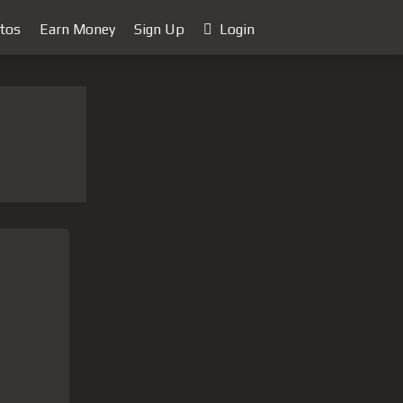
tos
Earn Money
Sign Up
Login