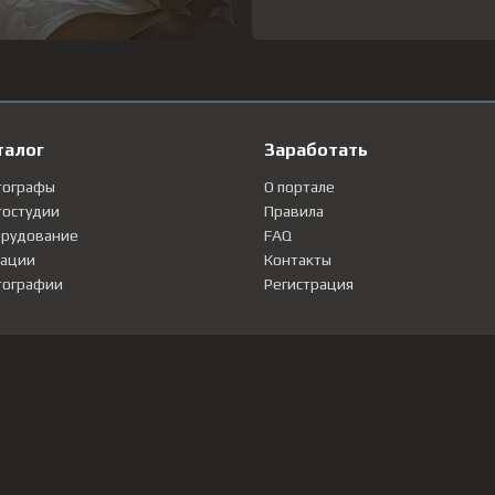
талог
Заработать
тографы
О портале
остудии
Правила
рудование
FAQ
ации
Контакты
ографии
Регистрация