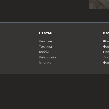
Статьи
Ка
Лайфхак
Фо
Техника
Фот
Хобби
Обо
Лайфстайл
Лок
Мнение
Фот