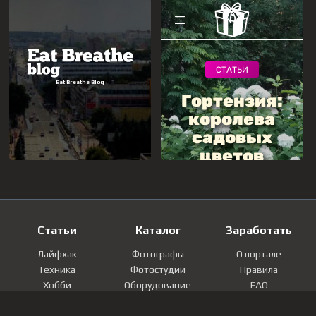
Статьи
Каталог
Заработать
Лайфхак
Фотографы
О портале
Техника
Фотостудии
Правила
Хобби
Оборудование
FAQ
Лайфстайл
Локации
Контакты
Мнение
Фотографии
Регистрация