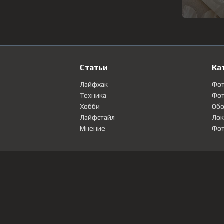
Статьи
Ка
Лайфхак
Фо
Техника
Фот
Хобби
Обо
Лайфстайл
Лок
Мнение
Фот