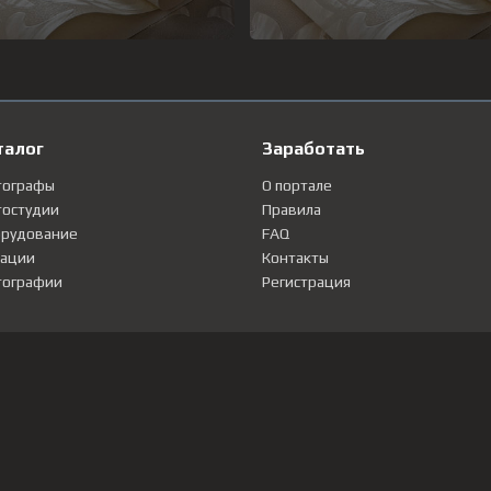
талог
Заработать
тографы
О портале
остудии
Правила
рудование
FAQ
ации
Контакты
ографии
Регистрация