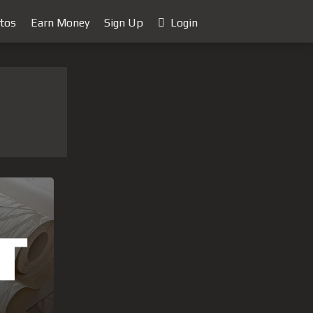
tos
Earn Money
Sign Up
Login