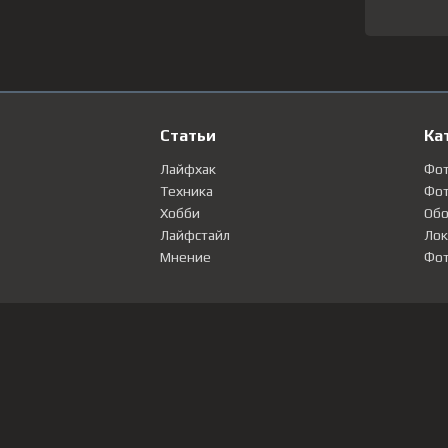
Статьи
Ка
Лайфхак
Фо
Техника
Фот
Хобби
Обо
Лайфстайл
Лок
Мнение
Фот