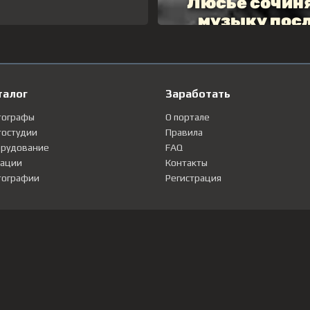
талог
Заработать
тографы
О портале
остудии
Правила
рудование
FAQ
ации
Контакты
ографии
Регистрация