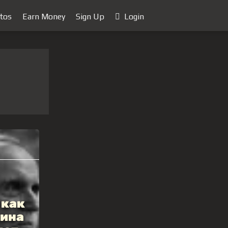
tos
Earn Money
Sign Up
Login