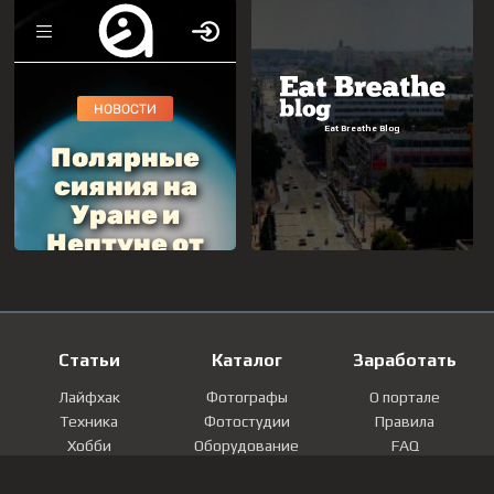
Статьи
Каталог
Заработать
Лайфхак
Фотографы
О портале
Техника
Фотостудии
Правила
Хобби
Оборудование
FAQ
Лайфстайл
Локации
Контакты
Мнение
Фотографии
Регистрация