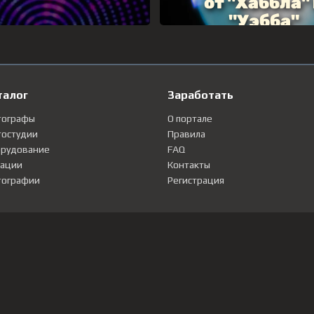
талог
Заработать
тографы
О портале
остудии
Правила
рудование
FAQ
ации
Контакты
ографии
Регистрация