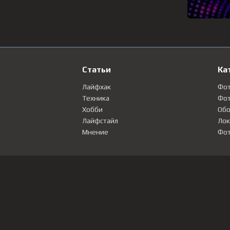
Статьи
Ка
Лайфхак
Фо
Техника
Фот
Хобби
Обо
Лайфстайл
Лок
Мнение
Фот