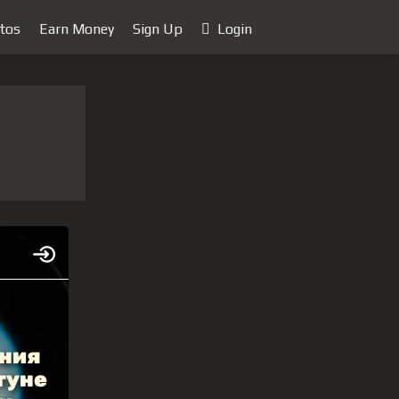
tos
Earn Money
Sign Up
Login