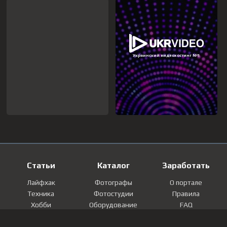
Статьи
Каталог
Заработать
Лайфхак
Фотографы
О портале
Техника
Фотостудии
Правила
Хобби
Оборудование
FAQ
Лайфстайл
Локации
Контакты
Мнение
Фотографии
Регистрация