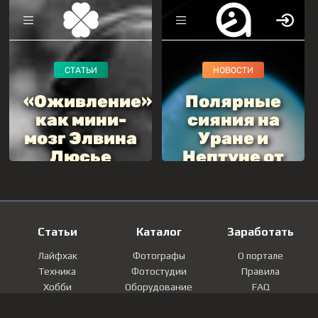
Статьи
Каталог
Заработать
Лайфхак
Фотографы
О портале
Техника
Фотостудии
Правила
Хобби
Оборудование
FAQ
Лайфстайл
Локации
Контакты
Мнение
Фотографии
Регистрация