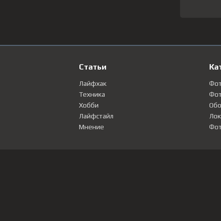
Статьи
Ка
Лайфхак
Фо
Техника
Фот
Хобби
Обо
Лайфстайл
Лок
Мнение
Фот