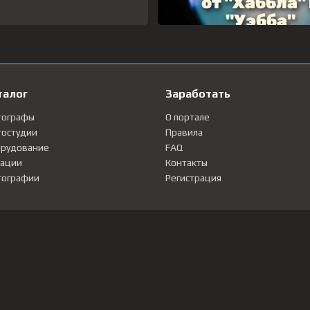
талог
Заработать
тографы
О портале
остудии
Правила
рудование
FAQ
ации
Контакты
ографии
Регистрация