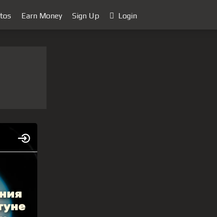
tos
Earn Money
Sign Up
Login